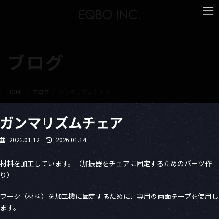
コ
ナ
ン
ビ
テ
ゲ
ン
ー
ツ
シ
へ
ョ
ブログ
ス
ン
キ
に
ッ
移
プ
動
HOME
ブログ
ガンマリズムチェア
ガンマリズムチェア
最
2022.01.12
2026.01.14
終
更
材料を加工しています。（加振器をチェアに固定するためのパーツ作
新
り）
日
時
:
ワーク（材料）を加工機に固定するために、専用の両面テープを使用し
ます。