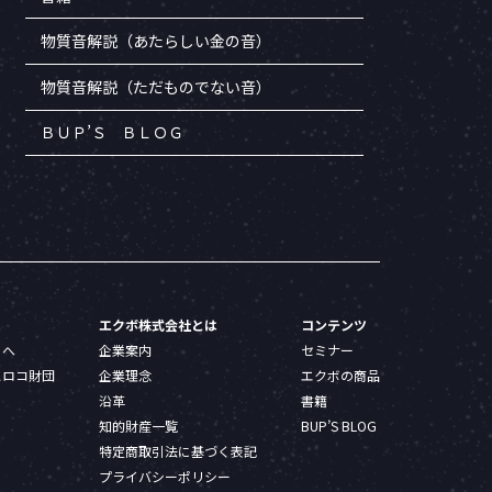
物質音解説（あたらしい金の音）
物質音解説（ただものでない音）
ＢＵＰ’Ｓ ＢＬＯＧ
エクボ株式会社とは
コンテンツ
トへ
企業案内
セミナー
ヒロコ財団
企業理念
エクボの商品
沿革
書籍
知的財産一覧
BUP’S BLOG
特定商取引法に基づく表記
プライバシーポリシー