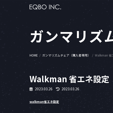
コ
ナ
ン
ビ
テ
ゲ
ン
ー
ツ
シ
ガンマリズ
へ
ョ
ス
ン
キ
に
ッ
移
プ
動
HOME
ガンマリズムチェア（購入者専用）
Walkman 
Walkman 省エネ設定
最
2023.03.26
2023.03.26
終
更
walkman省エネ設定
新
日