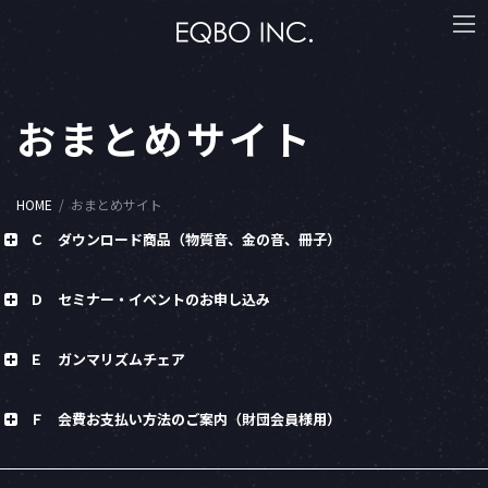
コ
ナ
ン
ビ
テ
ゲ
ン
ー
ツ
シ
へ
ョ
おまとめサイト
ス
ン
キ
に
ッ
移
プ
動
HOME
おまとめサイト
Ｃ ダウンロード商品（物質音、金の音、冊子）
Ｄ セミナー・イベントのお申し込み
Ｅ ガンマリズムチェア
Ｆ 会費お支払い方法のご案内（財団会員様用）