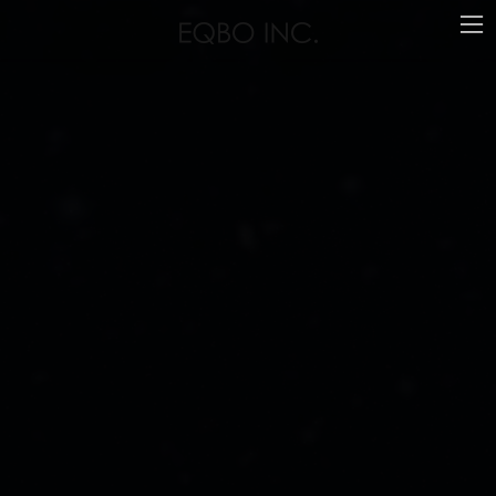
コ
ナ
ン
ビ
テ
ゲ
ン
ー
ツ
シ
へ
ョ
ス
ン
キ
に
ッ
移
プ
動