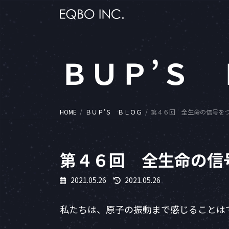
コ
ナ
ン
ビ
テ
ゲ
ン
ー
ツ
シ
ＢＵＰ’Ｓ
へ
ョ
ス
ン
キ
に
ッ
移
プ
動
HOME
ＢＵＰ’Ｓ ＢＬＯＧ
第４６回 全生命の信号を
第４６回 全生命の信
最
2021.05.26
2021.05.26
終
更
私たちは、原子の振動まで感じることは
新
日