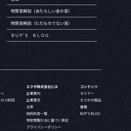
物質音解説（あたらしい金の音）
物質音解説（ただものでない音）
ＢＵＰ’Ｓ ＢＬＯＧ
エクボ株式会社とは
コンテンツ
トへ
企業案内
セミナー
ヒロコ財団
企業理念
エクボの商品
沿革
書籍
知的財産一覧
BUP’S BLOG
特定商取引法に基づく表記
プライバシーポリシー