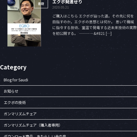
エクボ発進せり
書籍
2020.05.21
ご購入はこちら エクボが辿った道。その先に何を
目指すのか。エクボの思想とは何か。 思いで機械
に指令する技術、室温で発電する近未来技術の実際
を初公開する。 ————&#821 […]
Category
Blog for Saudi
お知らせ
エクボの技術
ガンマリズムチェア
ガンマリズムチェア（購入者専用）
ダウンロード商品 あたらしい金の音