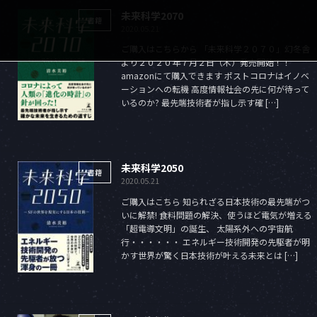
未来科学2070
書籍
2020.05.21
ご購入はこちらから 「未来科学２０７０」幻冬舎
より２０２０年７月２日（木）発売開始！！
amazonにて購入できます ポストコロナはイノベ
ーションへの転機 高度情報社会の先に何が待って
いるのか? 最先端技術者が指し示す確 […]
未来科学2050
書籍
2020.05.21
ご購入はこちら 知られざる日本技術の最先端がつ
いに解禁! 食料問題の解決、使うほど電気が増える
「超電導文明」の誕生、 太陽系外への宇宙航
行・・・・・・ エネルギー技術開発の先駆者が明
かす世界が驚く日本技術が叶える未来とは […]