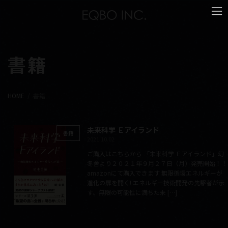
コ
ナ
ン
ビ
テ
ゲ
ン
ー
ツ
シ
へ
ョ
書籍
ス
ン
キ
に
ッ
移
プ
動
HOME
書籍
未来科学 Ｅアイランド
書籍
2021.10.02
ご購入はこちらから 「未来科学 Ｅアイランド」幻
冬舎より２０２１年９月２７日（月）発売開始！！
amazonにて購入できます 無限循環エネルギーが
進化の扉を開く! エネルギー技術開発の先駆者が示
す、無限の可能性に満ちた未 […]