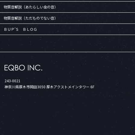
物質音解説（あたらしい金の音）
物質音解説（ただものでない音）
ＢＵＰ’Ｓ ＢＬＯＧ
243-0021
神奈川県厚木市岡田3050 厚木アクストメインタワー 6F