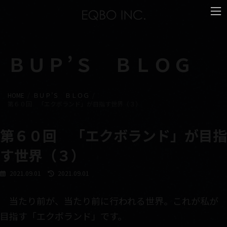
コ
ナ
ン
ビ
テ
ゲ
ン
ー
ツ
シ
へ
ョ
ＢＵＰ’Ｓ ＢＬＯＧ
ス
ン
キ
に
ッ
移
プ
動
HOME
ＢＵＰ’Ｓ ＢＬＯＧ
第６０回 「エクボランド」が目指す世界（３）
第６０回 「エクボランド」が目指
す世界（３）
最
2021.09.01
2021.09.01
終
更
当たり前が、当たり前に行われる世界。これが私が
新
日
目指す「エクボランド」です。
時