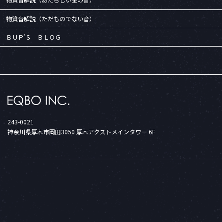
物質音解説（あたらしい金の音）
物質音解説（ただものでない音）
ＢＵＰ’Ｓ ＢＬＯＧ
243-0021
神奈川県厚木市岡田3050 厚木アクストメインタワー 6F