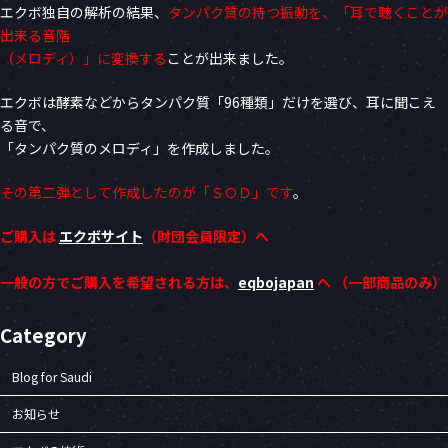
エクボ独自の解析の結果、
タンパク質の持つ振動を、「耳で聴くことが
出来る音階
（メロディ）」に変換する
ことが出来ました。
エクボは酵素などからタンパク質「96種類」だけを選び、耳に聞こえ
る音で、
「タンパク質のメロディ」を作成しました。
その第二弾として作成したのが「ＳＯＤ」です
。
ご購入は
エクボサイト
（財団会員限定）へ
一般の方でご購入を希望される方は、
eqbojapan
へ
（一部商品のみ）
Category
Blog for Saudi
お知らせ