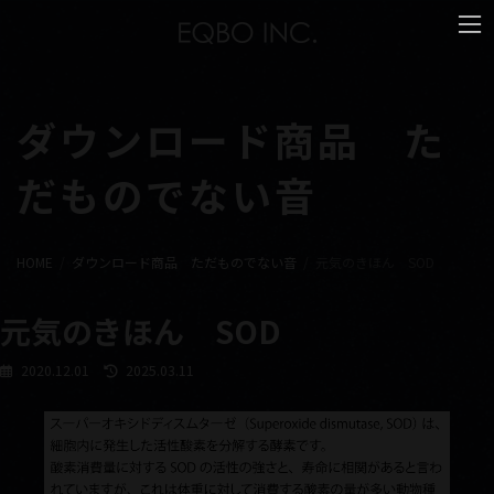
コ
ナ
ン
ビ
テ
ゲ
ン
ー
ツ
シ
へ
ョ
ダウンロード商品 た
ス
ン
キ
に
だものでない音
ッ
移
プ
動
HOME
ダウンロード商品 ただものでない音
元気のきほん SOD
元気のきほん SOD
最
2020.12.01
2025.03.11
終
更
新
日
時
: